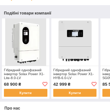
Подібні товари компанії
Гібридний однофазний
Гібридний однофазний
Гібр
інвертор Solax Power X1-
інвертор Solax Power X1-
інве
Lite-8.0-LV
HYB-6.0-LV
SG0
68 900
42 999
85 
₴
₴
Купити
Купити
Про нас