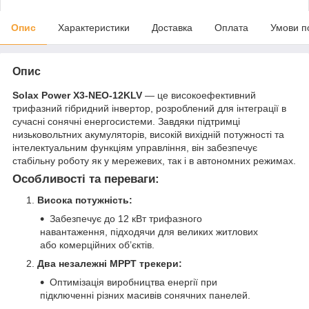
Опис
Характеристики
Доставка
Оплата
Умови п
Опис
Solax Power X3-NEO-12KLV
— це високоефективний
трифазний гібридний інвертор, розроблений для інтеграції в
сучасні сонячні енергосистеми. Завдяки підтримці
низьковольтних акумуляторів, високій вихідній потужності та
інтелектуальним функціям управління, він забезпечує
стабільну роботу як у мережевих, так і в автономних режимах.
Особливості та переваги:
Висока потужність:
Забезпечує до 12 кВт трифазного
навантаження, підходячи для великих житлових
або комерційних об’єктів.
Два незалежні MPPT трекери:
Оптимізація виробництва енергії при
підключенні різних масивів сонячних панелей.