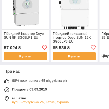
Гібридний інвертор Deye
Гібридний трифазний
Гібр
SUN-8K-SG05LP1-EU
інвертор Deye SUN-12K-
S6-E
SG05LP3-EU
57 024
85 536
₴
₴
Цін
Купити
Купити
Про нас
98% позитивних з 65 відгуків за рік
Працює з 09.09.2019
м. Гатне
вул. Інститутська 2а, Гатне, Україна