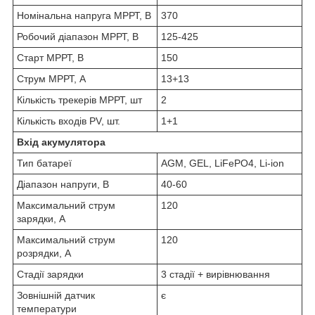
Номінальна напруга МРРТ, В
370
Робочий діапазон МРРТ, В
125-425
Старт МРРТ, В
150
Струм МРРТ, А
13+13
Кількість трекерів МРРТ, шт
2
Кількість входів PV, шт.
1+1
Вхід акумулятора
Тип батареї
AGM, GEL, LiFePO4, Li-ion
Діапазон напруги, В
40-60
Максимальний струм
120
зарядки, А
Максимальний струм
120
розрядки, А
Стадії зарядки
3 стадії + вирівнювання
Зовнішній датчик
є
температури