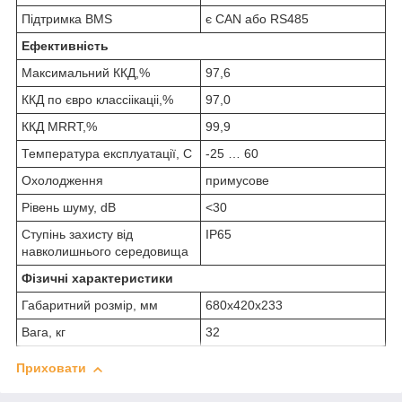
Підтримка BMS
є CAN або RS485
Ефективність
Максимальний ККД,%
97,6
ККД по євро классіікаціі,%
97,0
ККД MRRT,%
99,9
Температура експлуатації, С
-25 … 60
Охолодження
примусове
Рівень шуму, dB
<30
Ступінь захисту від
IP65
навколишнього середовища
Фізичні характеристики
Габаритний розмір, мм
680х420х233
Вага, кг
32
Приховати