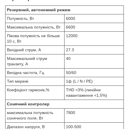
Резервний, автономний режим
Потужність, Вт
6000
Максимальна потужність, Вт
6600
Пікова потужність не більше
12000
10 с, Вт
Вихідний струм, А
27.3
Максимальний струм
40
транзиту, А
Вихідна частота, Гц
50/60
Тип мережі
1ф (L / N / PE)
Коефіцієнт гармонік,%
THD <3% (линійне
навантаження <1,5%)
Сонячний контролер
максимальна потужність
7800
сонячного поля, Вт
Діапазон напруги, В
100-500