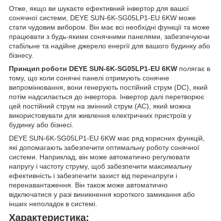
Отже, якщо ви шукаєте ефективний інвертор для вашої
сонячної системи, DEYE SUN-6K-SG05LP1-EU 6KW може
стати чудовим вибором. Він має всі необхідні функції та може
працювати з будь-якими сонячними панелями, забезпечуючи
стабільне та надійне джерело енергії для вашого будинку або
бізнесу.
Принцип роботи DEYE SUN-6K-SG05LP1-EU 6KW
полягає в
тому, що коли сонячні панелі отримують сонячне
випромінювання, вони генерують постійний струм (DC), який
потім надсилається до інвертора. Інвертор далі перетворює
цей постійний струм на змінний струм (AC), який можна
використовувати для живлення електричних пристроїв у
будинку або бізнесі.
DEYE SUN-6K-SG05LP1-EU 6KW має ряд корисних функцій,
які допомагають забезпечити оптимальну роботу сонячної
системи. Наприклад, він може автоматично регулювати
напругу і частоту струму, щоб забезпечити максимальну
ефективність і забезпечити захист від перенапруги і
перенавантаження. Він також може автоматично
відключатися у разі виникнення короткого замикання або
інших неполадок в системі.
Характеристика: