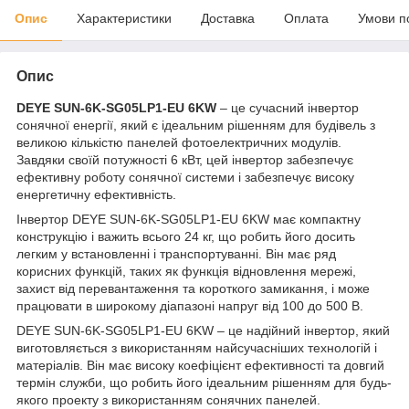
Опис
Характеристики
Доставка
Оплата
Умови п
Опис
DEYE SUN-6K-SG05LP1-EU 6KW
– це сучасний інвертор
сонячної енергії, який є ідеальним рішенням для будівель з
великою кількістю панелей фотоелектричних модулів.
Завдяки своїй потужності 6 кВт, цей інвертор забезпечує
ефективну роботу сонячної системи і забезпечує високу
енергетичну ефективність.
Інвертор DEYE SUN-6K-SG05LP1-EU 6KW має компактну
конструкцію і важить всього 24 кг, що робить його досить
легким у встановленні і транспортуванні. Він має ряд
корисних функцій, таких як функція відновлення мережі,
захист від перевантаження та короткого замикання, і може
працювати в широкому діапазоні напруг від 100 до 500 В.
DEYE SUN-6K-SG05LP1-EU 6KW – це надійний інвертор, який
виготовляється з використанням найсучасніших технологій і
матеріалів. Він має високу коефіцієнт ефективності та довгий
термін служби, що робить його ідеальним рішенням для будь-
якого проекту з використанням сонячних панелей.