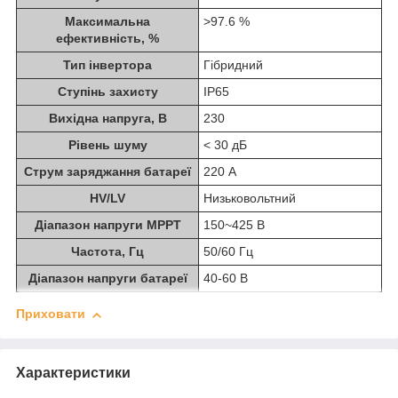
Максимальна
>97.6 %
ефективність, %
Тип інвертора
Гібридний
Ступінь захисту
IP65
Вихідна напруга, В
230
Рівень шуму
< 30 дБ
Струм заряджання батареї
220 А
HV/LV
Низьковольтний
Діапазон напруги MPPT
150~425 В
Частота, Гц
50/60 Гц
Діапазон напруги батареї
40-60 В
Приховати
Характеристики