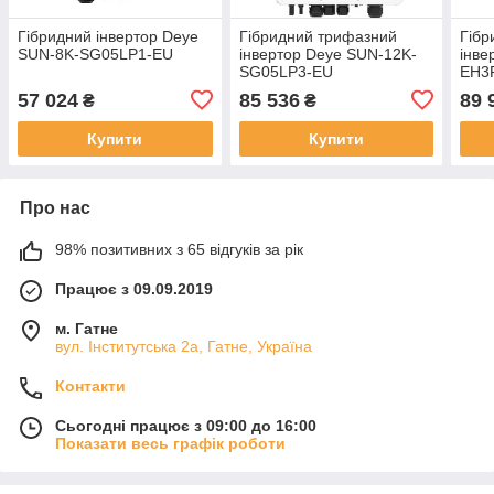
Гібридний інвертор Deye
Гібридний трифазний
Гібр
SUN-8K-SG05LP1-EU
інвертор Deye SUN-12K-
інве
SG05LP3-EU
EH3
кВт
57 024
85 536
89 
₴
₴
Купити
Купити
Про нас
98% позитивних з 65 відгуків за рік
Працює з 09.09.2019
м. Гатне
вул. Інститутська 2а, Гатне, Україна
Контакти
Сьогодні працює з 09:00 до 16:00
Показати весь графік роботи