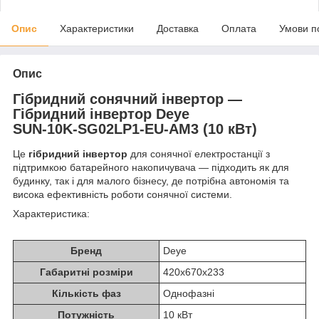
Опис
Характеристики
Доставка
Оплата
Умови п
Опис
Гібридний сонячний інвертор —
Гібридний інвертор Deye
SUN‑10K‑SG02LP1‑EU‑AM3
(10 кВт)
Це
гібридний інвертор
для сонячної електростанції з
підтримкою батарейного накопичувача — підходить як для
будинку, так і для малого бізнесу, де потрібна автономія та
висока ефективність роботи сонячної системи.
Характеристика:
Бренд
Deye
Габаритні розміри
420х670х233
Кількість фаз
Однофазні
Потужність
10 кВт