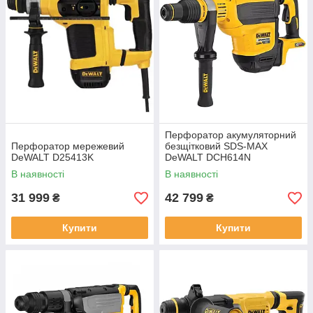
Перфоратор акумуляторний
Перфоратор мережевий
безщітковий SDS-MAX
DeWALT D25413K
DeWALT DCH614N
В наявності
В наявності
31 999
42 799
₴
₴
Купити
Купити