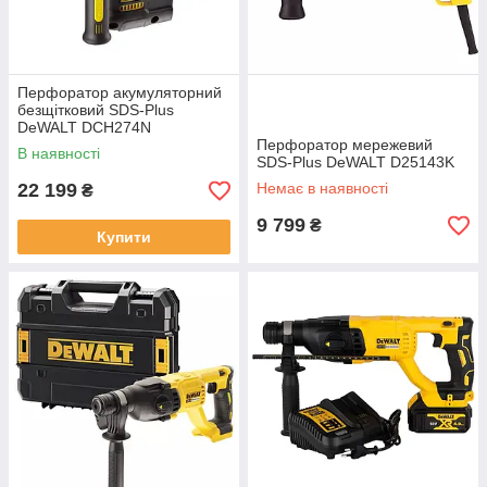
Перфоратор акумуляторний
безщітковий SDS-Plus
DeWALT DCH274N
Перфоратор мережевий
В наявності
SDS-Plus DeWALT D25143K
22 199
Немає в наявності
₴
9 799
₴
Купити