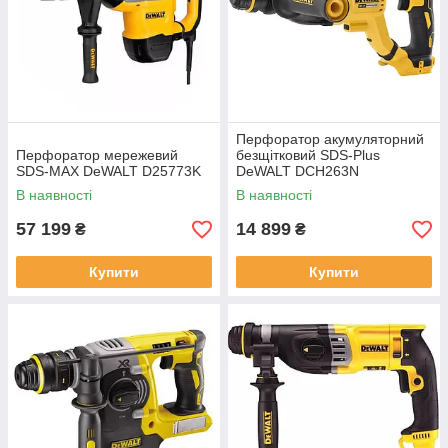
Перфоратор акумуляторний
Перфоратор мережевий
безщітковий SDS-Plus
SDS-MAX DeWALT D25773K
DeWALT DCH263N
В наявності
В наявності
57 199
14 899
₴
₴
Купити
Купити