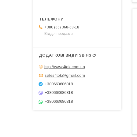
+380 (66) 368-68-18
Відділ продажів
http://www.4tok.com.ua
sales4tok@gmail.com
+380663686818
+380663686818
+380663686818