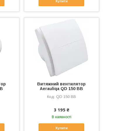
Купити
тор
Витяжний вентилятор
BB
Aerauliqa QD 150 BB
QD 150 BB
3 195 ₴
В наявності
Купити