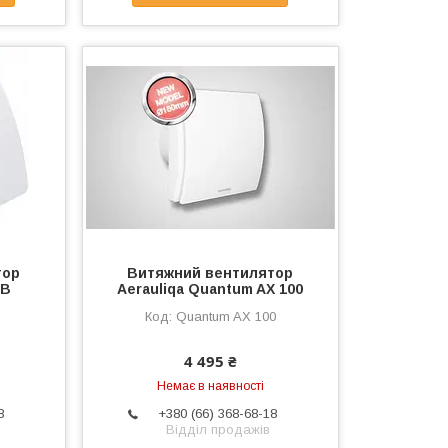
тор
Витяжний вентилятор
BB
Aerauliqa Quantum AX 100
Quantum AX 100
4 495 ₴
Немає в наявності
8
+380 (66) 368-68-18
Відділ продажів