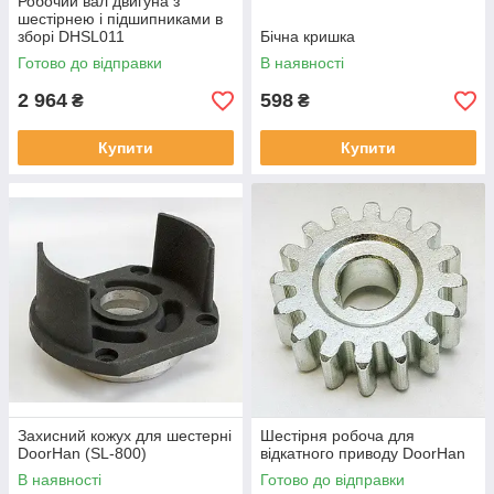
Робочий вал двигуна з
шестірнею і підшипниками в
зборі DHSL011
Бічна кришка
Готово до відправки
В наявності
2 964
598
₴
₴
Купити
Купити
Захисний кожух для шестерні
Шестірня робоча для
DoorHan (SL-800)
відкатного приводу DoorHan
В наявності
Готово до відправки