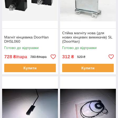
Стійка магніту нова (для
Магніт кінцевика DoorHan
нових кінцевих вимикачів) SL
DHSL060
(DoorHan)
Готово до відправки
Готово до відправки
728
312
₴/пара
₴
780 ₴/пара
520 ₴
Купити
Купити