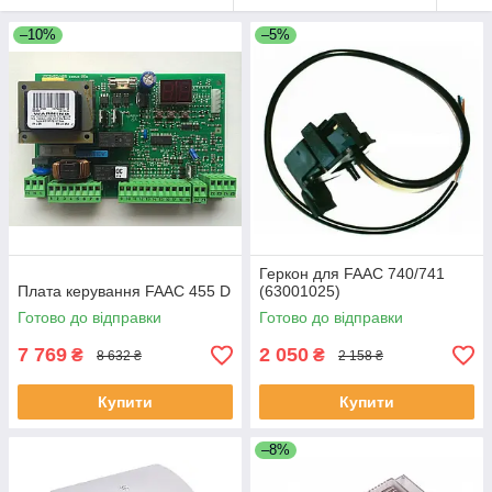
–10%
–5%
Геркон для FAAC 740/741
Плата керування FAAC 455 D
(63001025)
Готово до відправки
Готово до відправки
7 769
2 050
₴
₴
8 632 ₴
2 158 ₴
Купити
Купити
–8%