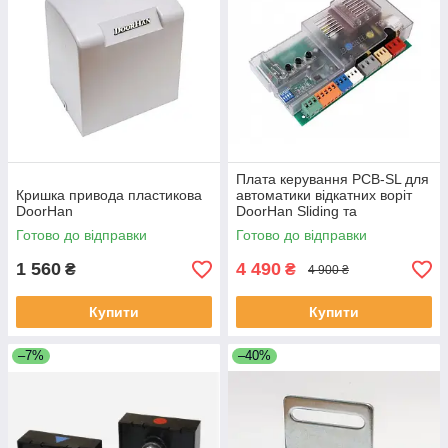
Плата керування PCB-SL для
Кришка привода пластикова
автоматики відкатних воріт
DoorHan
DoorHan Sliding та
шлагбаума Barrier
Готово до відправки
Готово до відправки
1 560
4 490
₴
₴
4 900 ₴
Купити
Купити
–7%
–40%