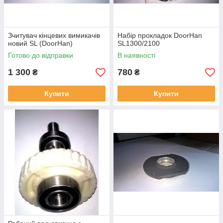
Зчитувач кінцевих вимикачів
Набір прокладок DoorHan
новий SL (DoorHan)
SL1300/2100
Готово до відправки
В наявності
1 300
780
₴
₴
Купити
Купити