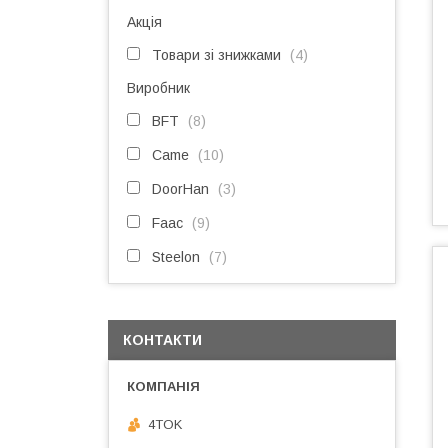
Акція
Товари зі знижками
4
Виробник
BFT
8
Came
10
DoorHan
3
Faac
9
Steelon
7
КОНТАКТИ
4TOK