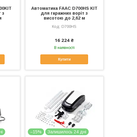
00KIT
Автоматика FAAC D700HS KIT
 з
для гаражних воріт з
м
висотою до 2,62 м
D700HS
16 224 ₴
В наявності
Купити
ні
–15%
Залишилось 24 дні