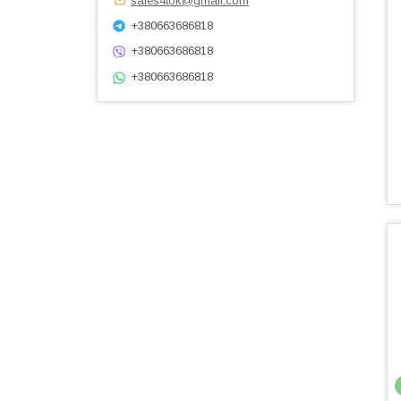
sales4tok@gmail.com
+380663686818
+380663686818
+380663686818