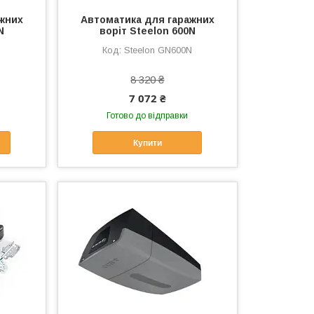
жних
Автоматика для гаражних
N
воріт Steelon 600N
Steelon GN600N
8 320 ₴
7 072 ₴
Готово до відправки
Купити