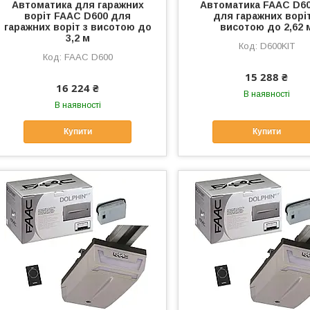
Автоматика для гаражних
Автоматика FAAC D6
воріт FAAC D600 для
для гаражних воріт
гаражних воріт з висотою до
висотою до 2,62 
3,2 м
D600KIT
FAAC D600
15 288 ₴
16 224 ₴
В наявності
В наявності
Купити
Купити